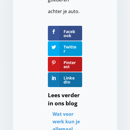
achter je auto.
Faceb
ook
Twitte
r
Pinter
est
Linke
dIn
Lees verder
in ons blog
Wat voor
werk kun je
allemaal