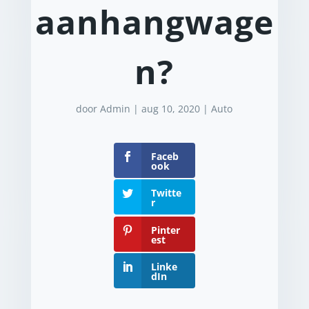
aanhangwage
n?
door
Admin
|
aug 10, 2020
|
Auto
Faceb
ook
Twitte
r
Pinter
est
Linke
dIn