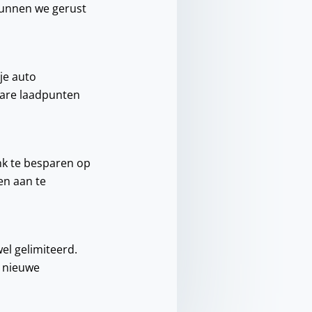
 kunnen we gerust
 je auto
bare laadpunten
nk te besparen op
en aan te
el gelimiteerd.
n nieuwe