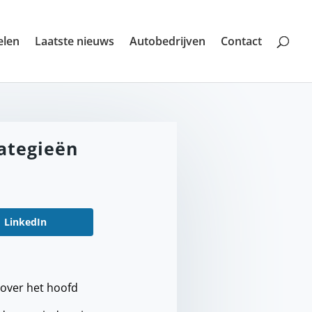
elen
Laatste nieuws
Autobedrijven
Contact
rategieën
LinkedIn
t over het hoofd