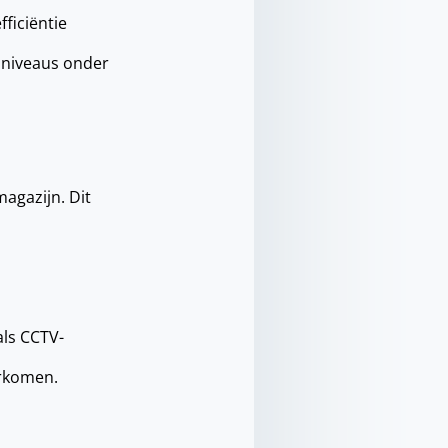
ficiëntie
dniveaus onder
magazijn. Dit
als CCTV-
orkomen.