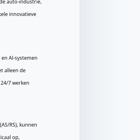
 de auto-industrie,
kele innovatieve
s en AI-systemen
t alleen de
e 24/7 werken
(AS/RS), kunnen
icaal op,